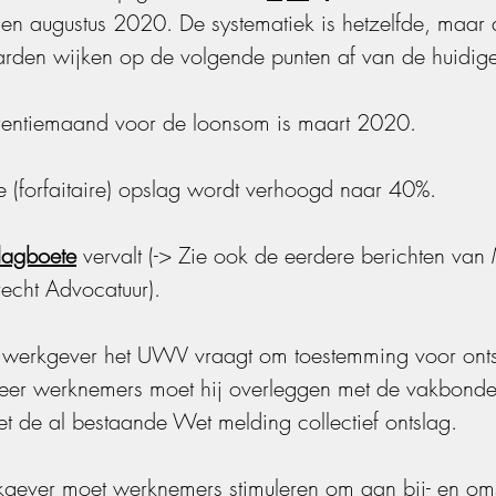
li en augustus 2020. De systematiek is hetzelfde, maar 
rden wijken op de volgende punten af van de huid
erentiemaand voor de loonsom is maart 2020.
e (forfaitaire) opslag wordt verhoogd naar 40%.
lagboete
 vervalt (-> Zie ook de eerdere berichten va
echt Advocatuur).
n werkgever het UWV vraagt om toestemming voor onts
eer werknemers moet hij overleggen met de vakbonden.
met de al bestaande Wet melding collectief ontslag.
kgever moet werknemers stimuleren om aan bij- en om