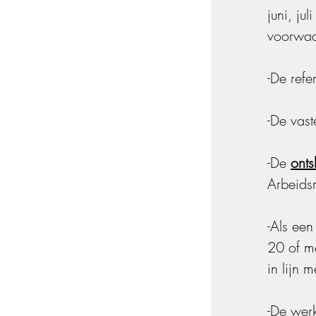
juni, ju
voorwaa
-De ref
-De vast
-De 
onts
Arbeidsr
-Als ee
20 of m
in lijn 
-De wer