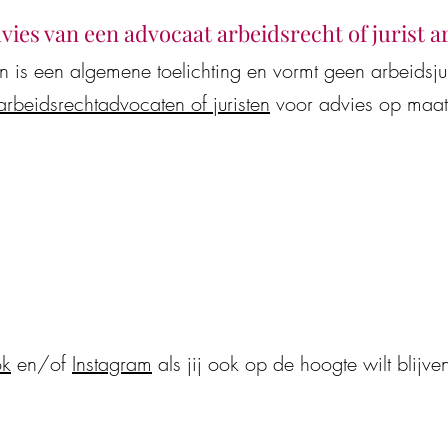
dvies van een advocaat arbeidsrecht of jurist 
en is een algemene toelichting en vormt geen arbeidsj
arbeidsrechtadvocaten of juristen
voor advies op maat
at of jurist arbeidsrecht
Juridisch advies van AI
assistenten vaak onjuis
kostenverhogend voor 
werknemers
ok
en/of
Instagram
als jij ook op de hoogte wilt blijve