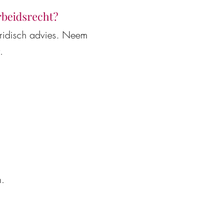
arbeidsrecht?
uridisch advies. Neem
.
-modellen en AI-
t en
werkgevers en
n.