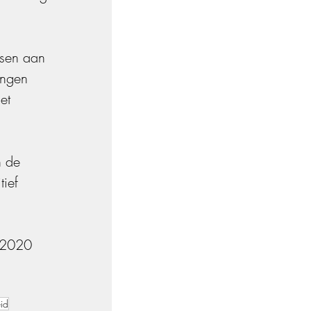
sen aan 
ingen 
et 
n de 
ief 
s 2020 
id