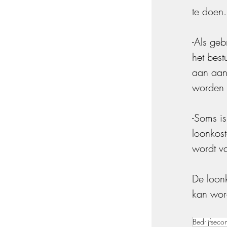
te doen.
-Als ge
het best
aan aan
worden 
-Soms is
loonkost
wordt va
De loonk
kan wor
Bedrijfsec