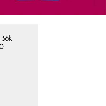
 óók
20