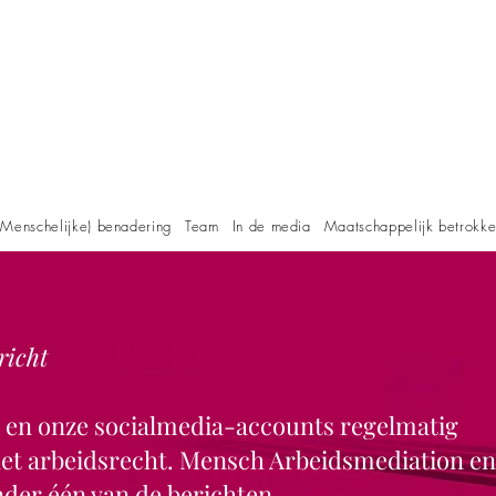
Menschelijke) benadering
Team
In de media
Maatschappelijk betrokk
richt
e en onze socialmedia-accounts regelmatig
 het arbeidsrecht. Mensch Arbeidsmediation en
der één van de berichten.