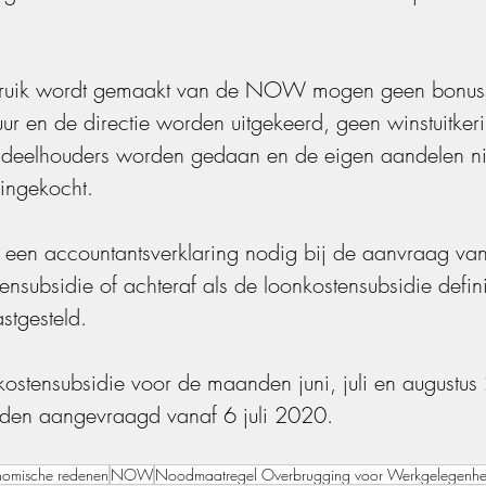
bruik wordt gemaakt van de NOW mogen geen bonus
uur en de directie worden uitgekeerd, geen winstuitker
deelhouders worden gedaan en de eigen aandelen ni
ingekocht.
 een accountantsverklaring nodig bij de aanvraag va
ensubsidie of achteraf als de loonkostensubsidie definit
stgesteld.
ostensubsidie voor de maanden juni, juli en augustu
den aangevraagd vanaf 6 juli 2020.
onomische redenen
NOW
Noodmaatregel Overbrugging voor Werkgelegenhe