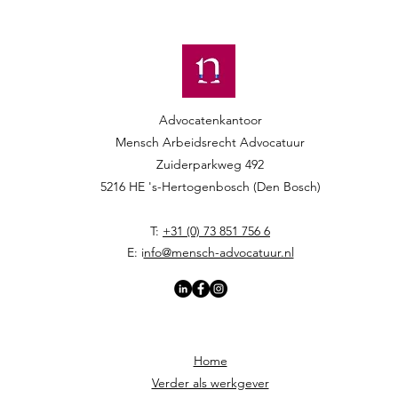
Advocatenkantoor
Mensch Arbeidsrecht Advocatuur​​
Zuiderparkweg 492
5216 HE 's-Hertogenbosch (Den Bosch)
T:
+31 (0) 73 851 756 6
E: i
nfo@mensch-advocatuur.nl
Home
Verder als werkgever