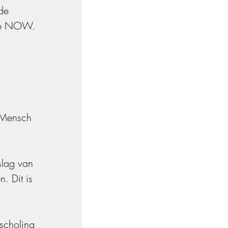
de 
ige NOW.
n Mensch 
lag van 
 Dit is 
scholing 