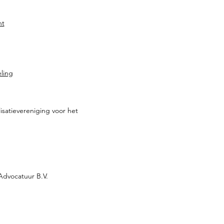
ht
ling
isatievereniging voor het
dvocatuur B.V.