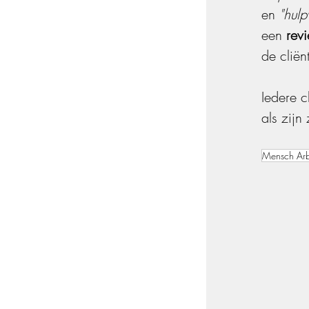
en 
"hulp
een 
rev
de cliën
Iedere c
als zijn
Mensch Arb