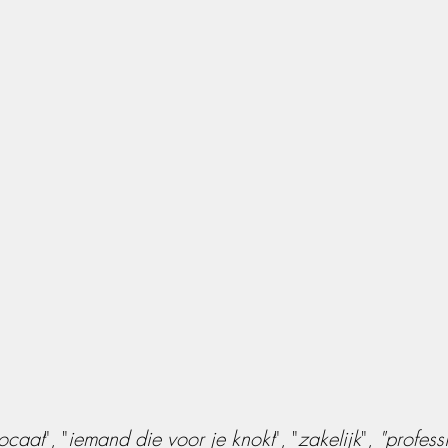
ocaat
", "
iemand die voor je knokt
", "
zakelijk
", 
"profess