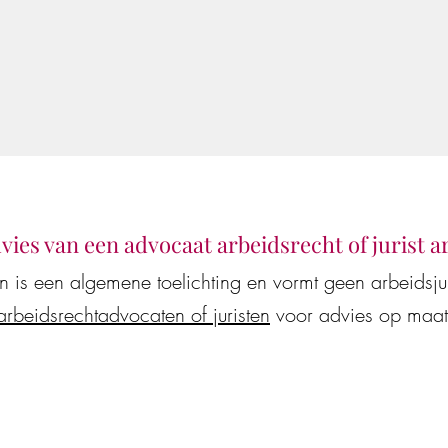
dvies van een advocaat arbeidsrecht of jurist 
en is een algemene toelichting en vormt geen arbeidsj
De Vestingloop 2026
arbeidsrechtadvocaten of juristen
voor advies op maat