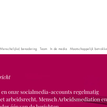
Menschelijke) benadering
Team
In de media
Maatschappelijk betrokk
richt
e en onze socialmedia-accounts regelmatig
 het arbeidsrecht. Mensch Arbeidsmediation en
der één van de berichten.