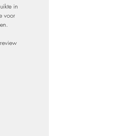
uikte in 
e voor 
men.
 review 