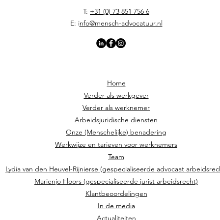
T:
+31 (0) 73 851 756 6
E: i
nfo@mensch-advocatuur.nl
Home
Verder als werkgever
Verder als werknemer
Arbeidsjuridische diensten
Onze (Menschelijke) benadering
Werkwijze en tarieven voor werknemers
Team
Lydia van den Heuvel-Rijnierse (gespecialiseerde advocaat arbeidsrec
Marienjo Floors (gespecialiseerde jurist arbeidsrecht)
Klantbeoordelingen
In de media
Actualiteiten