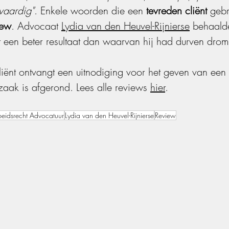
vaardig"
. Enkele woorden die een 
tevreden cliënt
 gebr
iew
. Advocaat 
Lydia van den Heuvel-Rijnierse
 behaald
t een beter resultaat dan waarvan hij had durven dro
liënt ontvangt een uitnodiging voor het geven van een
 zaak is afgerond. Lees alle reviews 
hier
.
eidsrecht Advocatuur
Lydia van den Heuvel-Rijnierse
Review