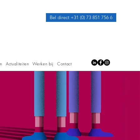
Bel direct +31 (0) 73 851 756 6
en
Actualiteiten
Werken bij
Contact