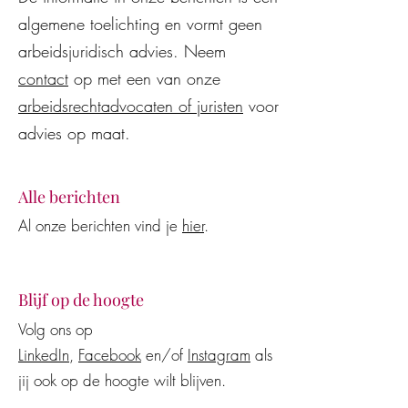
modellen en AI-assistenten
beëindiging van 
algemene toelichting en vormt geen
vaak onjuist en
arbeidsovereenko
kostenverhogend voor
wederzijds goedv
arbeidsjuridisch advies. Neem
werkgevers en werknemers
contact
op met een van onze
arbeidsrechtadvocaten of juristen
voor
advies op maat.
Alle berichten
Al onze berichten vind je
hier
.
Blijf op de hoogte
Volg ons op
LinkedIn
,
Facebook
en/of
Instagram
als
jij ook op de hoogte wilt blijven.