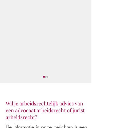
Wil je arbeidsrechtelijk advies van
een advocaat arbeidsrecht of jurist
arbeidsrecht?
Juridisch advies van AI-
De WW-uitkering
De informatie in onze berichten is een