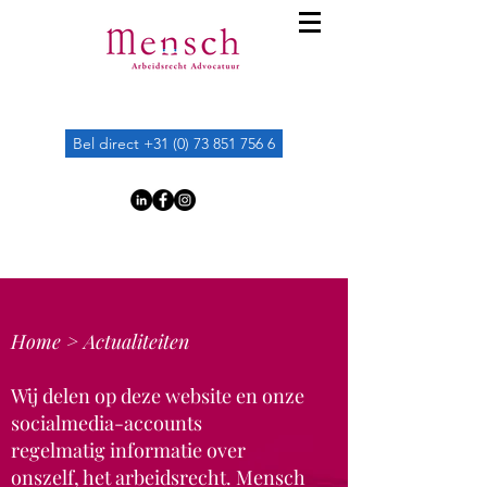
Bel direct +31 (0) 73 851 756 6
Home >
Actualiteiten
Wij delen op deze website en onze
socialmedia-accounts
regelmatig
informatie over
onszelf, het arbeidsrecht. Mensch