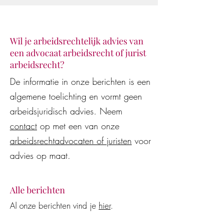
Wil je arbeidsrechtelijk advies van
een advocaat arbeidsrecht of jurist
De Vestingloop 2026
arbeidsrecht?
Oók Mensch
De informatie in onze berichten is een
Arbeidsmediation 
algemene toelichting en vormt geen
sponsor van T.P.C
Maliskamp
arbeidsjuridisch advies. Neem
contact
op met een van onze
arbeidsrechtadvocaten of juristen
voor
advies op maat.
Alle berichten
Al onze berichten vind je
hier
.