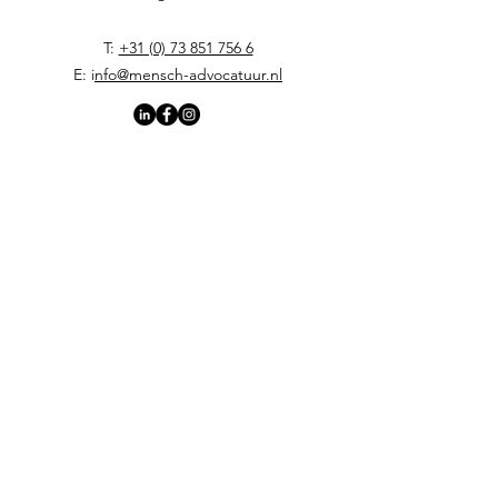
T:
+31 (0) 73 851 756 6
E: i
nfo@mensch-advocatuur.nl
Home
Verder als werkgever
Verder als werknemer
Arbeidsjuridische diensten
Onze (Menschelijke) benadering
Werkwijze en tarieven voor werknemers
Team
Lydia van den Heuvel-Rijnierse
(gespecialiseerde advocaat arbeidsrecht)
Marienjo Floors (gespecialiseerde jurist
arbeidsrecht)