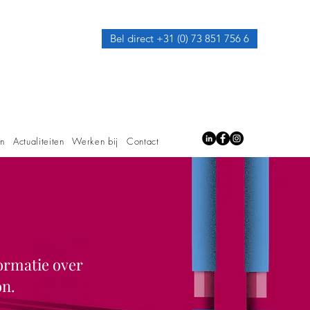
Bel direct +31 (0) 73 851 756 6
en
Actualiteiten
Werken bij
Contact
ormatie over
on.