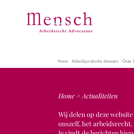
Home
Arbeidsjuridische diensten
Onze (
Home >
Actualiteiten
Wij delen op deze websit
onszelf, het arbeidsrech
Je vindt de berichten hie