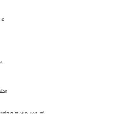
ht)
ht
ling
isatievereniging voor het