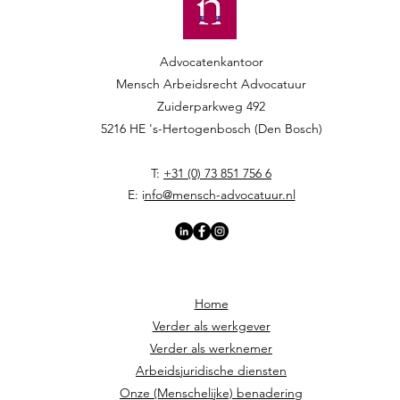
Advocatenkantoor
Mensch Arbeidsrecht Advocatuur​​
Zuiderparkweg 492
5216 HE 's-Hertogenbosch (Den Bosch)
T:
+31 (0) 73 851 756 6
E: i
nfo@mensch-advocatuur.nl
Home
Verder als werkgever
Verder als werknemer
Arbeidsjuridische diensten
Onze (Menschelijke) benadering