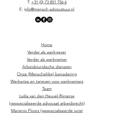
T:
+31 (0) 73 851 756 6
E: i
nfo@mensch-advocatuur.nl
Home
Verder als werkgever
Verder als werknemer
Arbeidsjuridische diensten
Onze (Menschelijke) benadering
Werkwijze en tarieven voor werknemers
Team
Lydia van den Heuvel-Rijnierse
(gespecialiseerde advocaat arbeidsrecht)
Marienjo Floors (gespecialiseerde jurist
arbeidsrecht)
Klantbeoordelingen