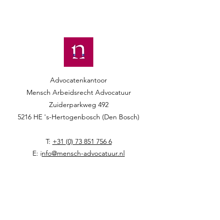
Advocatenkantoor
Mensch Arbeidsrecht Advocatuur​​
Zuiderparkweg 492
5216 HE 's-Hertogenbosch (Den Bosch)
T:
+31 (0) 73 851 756 6
E: i
nfo@mensch-advocatuur.nl
Home