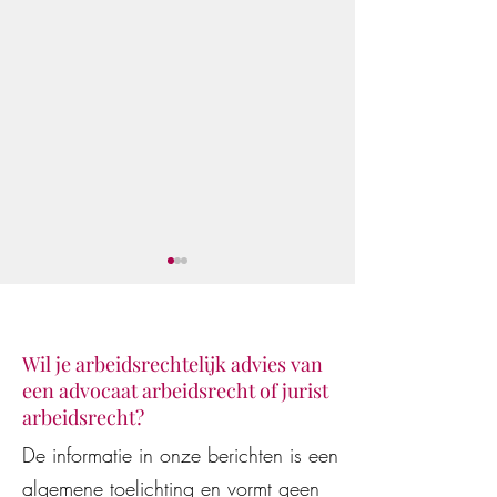
Wil je arbeidsrechtelijk advies van
een advocaat arbeidsrecht of jurist
Klaar voor de star
De Vestingloop 2026
arbeidsrecht?
De informatie in onze berichten is een
algemene toelichting en vormt geen