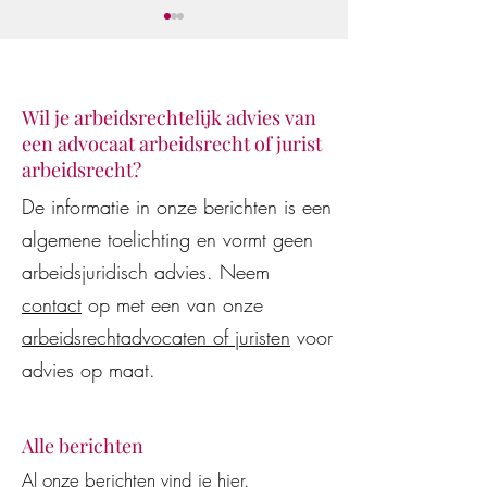
Wil je arbeidsrechtelijk advies van
een advocaat arbeidsrecht of jurist
Klaar voor de star
De Vestingloop 2026
arbeidsrecht?
De informatie in onze berichten is een
algemene toelichting en vormt geen
arbeidsjuridisch advies. Neem
contact
op met een van onze
arbeidsrechtadvocaten of juristen
voor
advies op maat.
Alle berichten
Al onze berichten vind je
hier
.