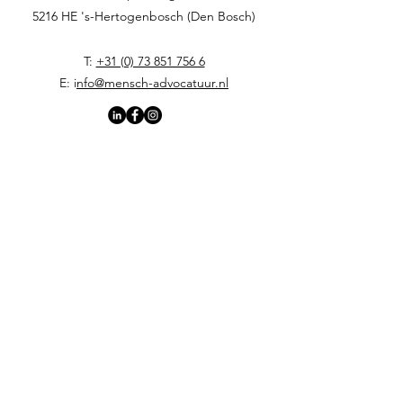
5216 HE 's-Hertogenbosch (Den Bosch)
T:
+31 (0) 73 851 756 6
E: i
nfo@mensch-advocatuur.nl
Home
Verder als werkgever
Verder als werknemer
Arbeidsjuridische diensten
Onze (Menschelijke) benadering
Werkwijze en tarieven voor werknemers
Team
Lydia van den Heuvel-Rijnierse
(gespecialiseerde advocaat arbeidsrecht)
Marienjo Floors (gespecialiseerde jurist