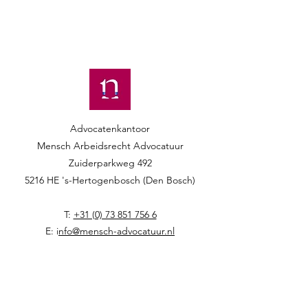
Advocatenkantoor
Mensch Arbeidsrecht Advocatuur​​
Zuiderparkweg 492
5216 HE 's-Hertogenbosch (Den Bosch)
T:
+31 (0) 73 851 756 6
E: i
nfo@mensch-advocatuur.nl