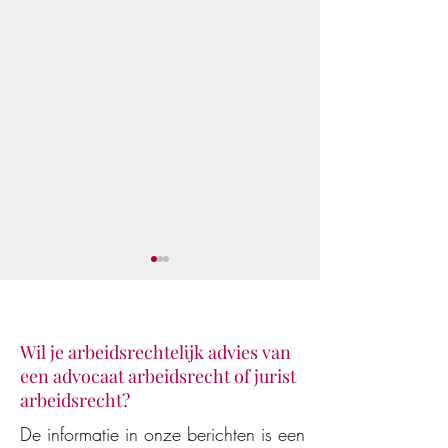
Wil je arbeidsrechtelijk advies van
een advocaat arbeidsrecht of jurist
Klaar voor de star
De Vestingloop 2026
arbeidsrecht?
De informatie in onze berichten is een