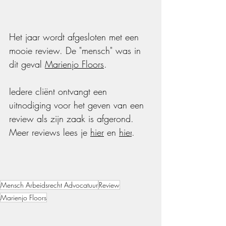
Het jaar wordt afgesloten met een 
mooie review. De "mensch" was in 
dit geval 
Marienjo Floors
. 
Iedere cliënt ontvangt een 
uitnodiging voor het geven van een 
review als zijn zaak is afgerond. 
Meer reviews lees je 
hier
 en 
hier
.
Mensch Arbeidsrecht Advocatuur
Review
Marienjo Floors