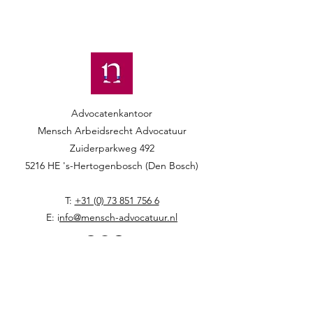
Advocatenkantoor
Mensch Arbeidsrecht Advocatuur​​
Zuiderparkweg 492
5216 HE 's-Hertogenbosch (Den Bosch)
T:
+31 (0) 73 851 756 6
E: i
nfo@mensch-advocatuur.nl
Home