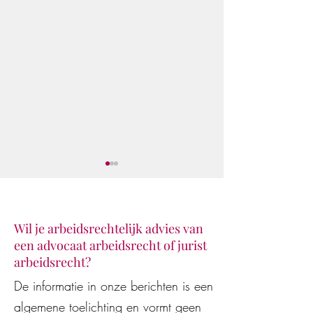
Wil je arbeidsrechtelijk advies van
een advocaat arbeidsrecht of jurist
Klaar voor de star
De Vestingloop 2026
arbeidsrecht?
De informatie in onze berichten is een
algemene toelichting en vormt geen