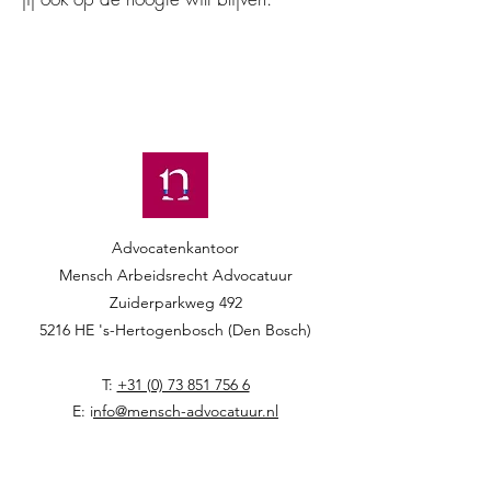
Advocatenkantoor
Mensch Arbeidsrecht Advocatuur​​
Zuiderparkweg 492
5216 HE 's-Hertogenbosch (Den Bosch)
T:
+31 (0) 73 851 756 6
E: i
nfo@mensch-advocatuur.nl