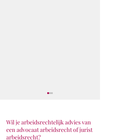
Wil je arbeidsrechtelijk advies van
een advocaat arbeidsrecht of jurist
Klaar voor de star
De Vestingloop 2026
arbeidsrecht?