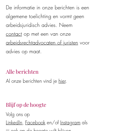
De informatie in onze berichten is een
algemene toelichting en vormt geen
arbeidsjuridisch advies. Neem
contact
op met een van onze
arbeidsrechtadvocaten of juristen
voor
advies op maat.
Alle berichten
Al onze berichten vind je
hier
.
Blijf op de hoogte
Volg ons op
LinkedIn
,
Facebook
en/of
Instagram
als
jij ook op de hoogte wilt blijven.