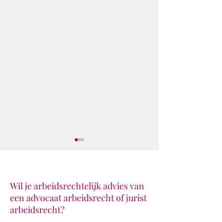
Wil je arbeidsrechtelijk advies van
een advocaat arbeidsrecht of jurist
Klaar voor de star
De Vestingloop 2026
arbeidsrecht?