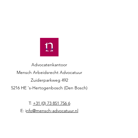
Advocatenkantoor
Mensch Arbeidsrecht Advocatuur​​
Zuiderparkweg 492
5216 HE 's-Hertogenbosch (Den Bosch)
T:
+31 (0) 73 851 756 6
E: i
nfo@mensch-advocatuur.nl