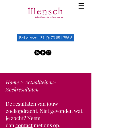
Bel direct +31 (0) 73 851 756 6
Home >
Actualiteiten>
Zoekresultaten
De resultaten van jouw
zoekopdracht. Niet gevonden wat
je zocht? Neem
dan
contact
met ons op.