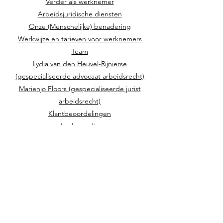
Verder als werknemer
Arbeidsjuridische diensten
Onze (Menschelijke) benadering
Werkwijze en tarieven voor werknemers
Team
Lydia van den Heuvel-Rijnierse
(gespecialiseerde advocaat arbeidsrecht)
Marienjo Floors (gespecialiseerde jurist
arbeidsrecht)
Klantbeoordelingen
In de media
Actualiteiten
Werken bij
Vacature: gespecialiseerde advocaat
arbeidsrecht / jurist arbeidsrecht
Contact