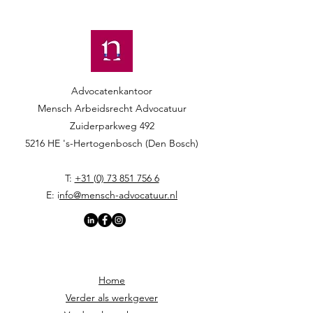
Advocatenkantoor
Mensch Arbeidsrecht Advocatuur​​
Zuiderparkweg 492
5216 HE 's-Hertogenbosch (Den Bosch)
T:
+31 (0) 73 851 756 6
E: i
nfo@mensch-advocatuur.nl
Home
Verder als werkgever