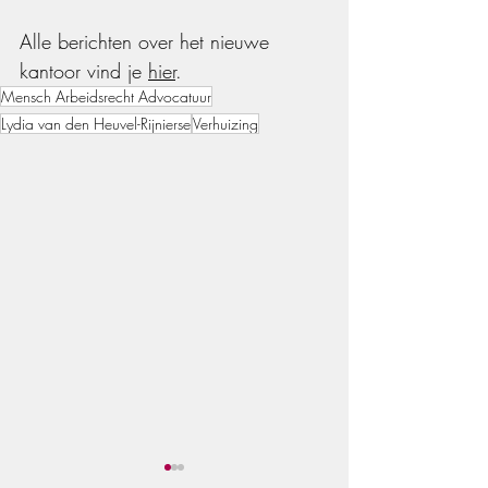
Alle berichten over het nieuwe 
kantoor vind je 
hier
.
Mensch Arbeidsrecht Advocatuur
Lydia van den Heuvel-Rijnierse
Verhuizing