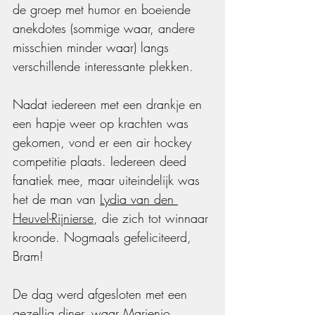
de groep met humor en boeiende 
anekdotes (sommige waar, andere 
misschien minder waar) langs 
verschillende interessante plekken.
Nadat iedereen met een drankje en 
een hapje weer op krachten was 
gekomen, vond er een air hockey 
competitie plaats. Iedereen deed 
fanatiek mee, maar uiteindelijk was 
het de man van 
Lydia van den 
Heuvel-Rijnierse
, die zich tot winnaar 
kroonde. Nogmaals gefeliciteerd, 
Bram!
De dag werd afgesloten met een 
gezellig diner, waar 
Marienjo
, 