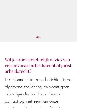
Wil je arbeidsrechtelijk advies van
een advocaat arbeidsrecht of jurist
Klaar voor de star
De Vestingloop 2026
arbeidsrecht?
De informatie in onze berichten is een
algemene toelichting en vormt geen
arbeidsjuridisch advies. Neem
contact
op met een van onze