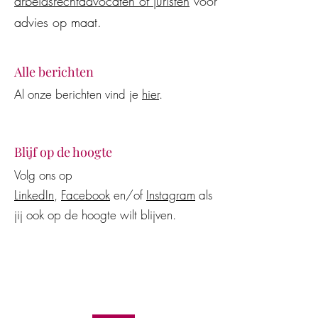
arbeidsrechtadvocaten of juristen
voor
advies op maat.
Alle berichten
Al onze berichten vind je
hier
.
Blijf op de hoogte
Volg ons op
LinkedIn
,
Facebook
en/of
Instagram
als
jij ook op de hoogte wilt blijven.