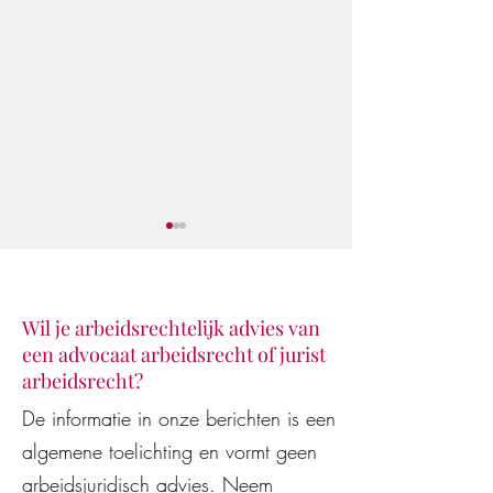
Wil je arbeidsrechtelijk advies van
een advocaat arbeidsrecht of jurist
Klaar voor de star
De Vestingloop 2026
arbeidsrecht?
De informatie in onze berichten is een
algemene toelichting en vormt geen
arbeidsjuridisch advies. Neem