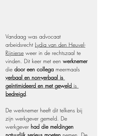
Vandaag was advocaat 
arbeidsrecht 
Lydia van den Heuvel-
Rijnierse
 weer in de rechtszaal te 
vinden. Dit keer met een 
werknemer
die 
door een collega
 meermaals 
verbaal en non-verbaal is 
geïntimideerd en met geweld
 is 
bedreigd
.
De werknemer heeft dit telkens bij 
zijn werkgever gemeld. De 
werkgever 
had die meldingen 
natuurlijk serieus moeten
 nemen. De 