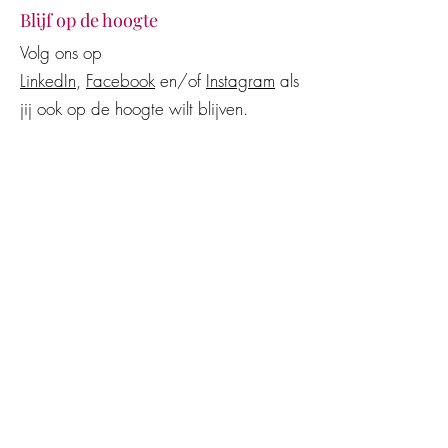
Blijf op de hoogte
Volg ons op
LinkedIn
,
Facebook
en/of
Instagram
als
jij ook op de hoogte wilt blijven.
Advocatenkantoor
Mensch Arbeidsrecht Advocatuur​​
Zuiderparkweg 492
5216 HE 's-Hertogenbosch (Den Bosch)