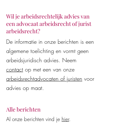
Wil je arbeidsrechtelijk advies van
een advocaat arbeidsrecht of jurist
arbeidsrecht?
Juridisch advies van AI-
De WW-uitkering
De informatie in onze berichten is een
modellen en AI-assistenten
beëindiging van 
algemene toelichting en vormt geen
vaak onjuist en
arbeidsovereenko
kostenverhogend voor
wederzijds goedv
arbeidsjuridisch advies. Neem
werkgevers en werknemers
contact
op met een van onze
arbeidsrechtadvocaten of juristen
voor
advies op maat.
Alle berichten
Al onze berichten vind je
hier
.