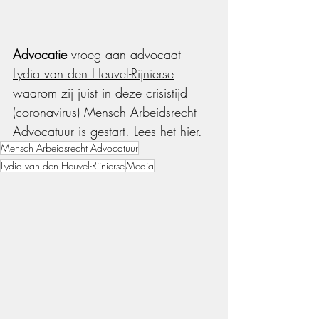
Advocatie
 vroeg aan advocaat 
Lydia van den Heuvel-Rijnierse
waarom zij juist in deze crisistijd 
(coronavirus) Mensch Arbeidsrecht 
Advocatuur is gestart. Lees het 
hier
.
Mensch Arbeidsrecht Advocatuur
Lydia van den Heuvel-Rijnierse
Media