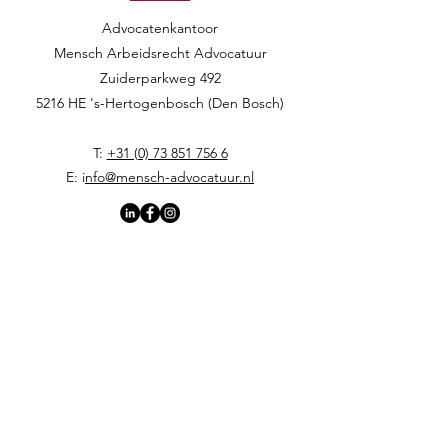
Advocatenkantoor
Mensch Arbeidsrecht Advocatuur​​
Zuiderparkweg 492
5216 HE 's-Hertogenbosch (Den Bosch)
T:
+31 (0) 73 851 756 6
E: i
nfo@mensch-advocatuur.nl
Home
Verder als werkgever
Verder als werknemer
Arbeidsjuridische diensten
Onze (Menschelijke) benadering
Werkwijze en tarieven voor werknemers