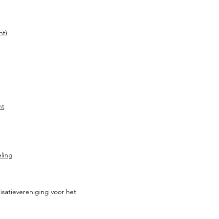
ht)
ht
ling
isatievereniging voor het