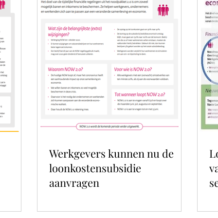
Werkgevers kunnen nu de
L
loonkostensubsidie
v
aanvragen
s