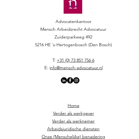
Advocatenkantoor
Mensch Arbeidsrecht Advocatuur​​
Zuiderparkweg 492
5216 HE 's-Hertogenbosch (Den Bosch)
T:
+31 (0) 73 851 756 6
E: i
nfo@mensch-advocatuur.nl
Home
Verder als werkgever
Verder als werknemer
Arbeidsjuridische diensten
Onze (Menschelijke) benadering