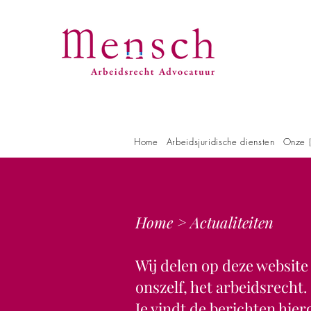
Home
Arbeidsjuridische diensten
Onze (
Home >
Actualiteiten
Wij delen op deze websit
onszelf, het arbeidsrech
Je vindt de berichten hie