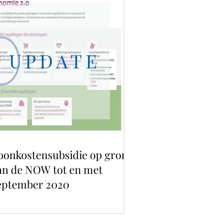
oonkostensubsidie op grond
an de NOW tot en met
eptember 2020