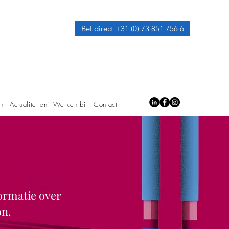
Bel direct +31 (0) 73 851 756 6
en
Actualiteiten
Werken bij
Contact
ormatie over
on.