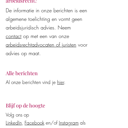
arbeidsrecht?
Juridisch advies van AI-
De WW-uitkering
De informatie in onze berichten is een
modellen en AI-assistenten
beëindiging van 
algemene toelichting en vormt geen
vaak onjuist en
arbeidsovereenko
kostenverhogend voor
wederzijds goedv
arbeidsjuridisch advies. Neem
werkgevers en werknemers
contact
op met een van onze
arbeidsrechtadvocaten of juristen
voor
advies op maat.
Alle berichten
Al onze berichten vind je
hier
.
Blijf op de hoogte
Volg ons op
LinkedIn
,
Facebook
en/of
Instagram
als