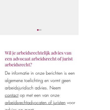
Wil je arbeidsrechtelijk advies van
een advocaat arbeidsrecht of jurist
arbeidsrecht?
Juridisch advies van AI-
De WW-uitkering
De informatie in onze berichten is een
modellen en AI-assistenten
beëindiging van 
algemene toelichting en vormt geen
vaak onjuist en
arbeidsovereenko
kostenverhogend voor
wederzijds goedv
arbeidsjuridisch advies. Neem
werkgevers en werknemers
contact
op met een van onze
arbeidsrechtadvocaten of juristen
voor
advies op maat.