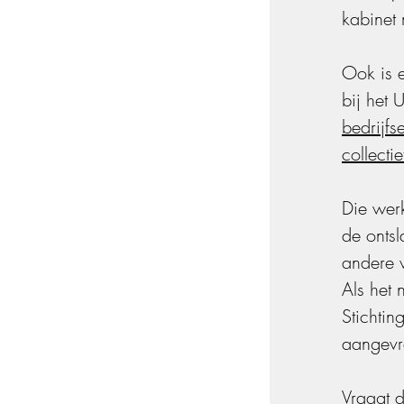
kabinet 
Ook is 
bij het
bedrijf
collecti
Die wer
de onts
andere 
Als het 
Stichtin
aangevr
Vraagt 