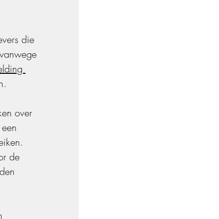
vers die 
 vanwege 
lding 
n.
en over 
 een 
iken. 
or de 
rden 
n 