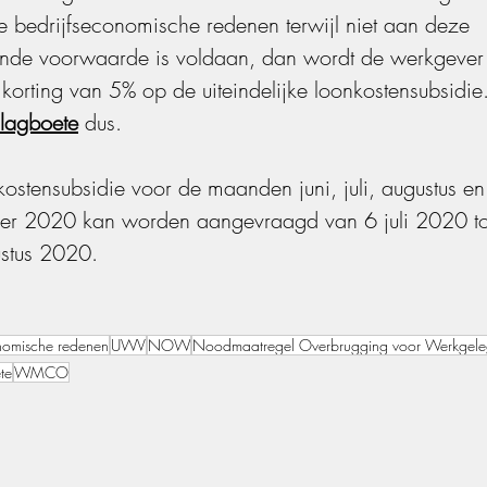
 bedrijfseconomische redenen terwijl niet aan deze 
ende voorwaarde is voldaan, dan wordt de werkgever
korting van 5% op de uiteindelijke loonkostensubsidie
slagboete
 dus.
ostensubsidie voor de maanden juni, juli, augustus en
er 2020 kan worden aangevraagd van 6 juli 2020 to
stus 2020.
onomische redenen
UWV
NOW
Noodmaatregel Overbrugging voor Werkgele
te
WMCO