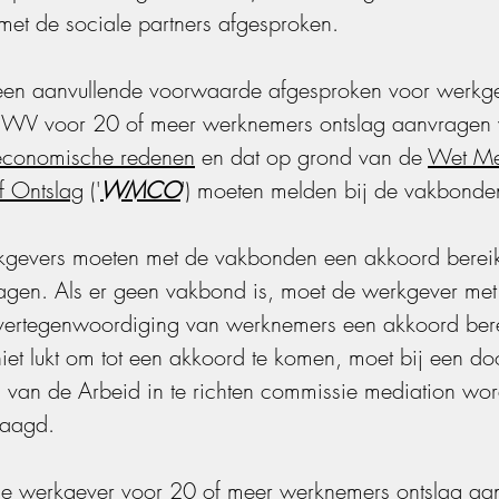
met de sociale partners afgesproken.
een aanvullende voorwaarde afgesproken voor werkge
 UWV voor 20 of meer werknemers ontslag aanvragen
seconomische redenen
 en dat op grond van de 
Wet Me
ef Ontslag
 ('
WMCO
') moeten melden bij de vakbonde
kgevers moeten met de vakbonden een akkoord bereik
lagen. Als er geen vakbond is, moet de werkgever met
vertegenwoordiging van werknemers een akkoord bere
niet lukt om tot een akkoord te komen, moet bij een do
g van de Arbeid in te richten commissie mediation wo
aagd.
de werkgever voor 20 of meer werknemers ontslag aa