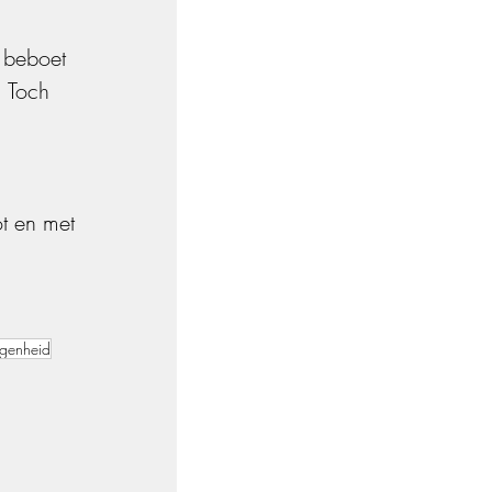
 beboet 
. Toch 
 
t en met 
genheid