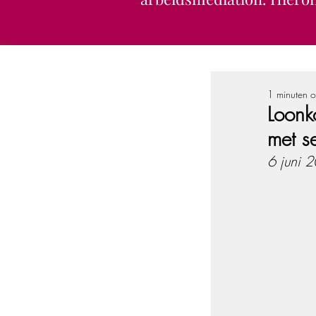
1 minuten o
Loonk
met s
6 juni 