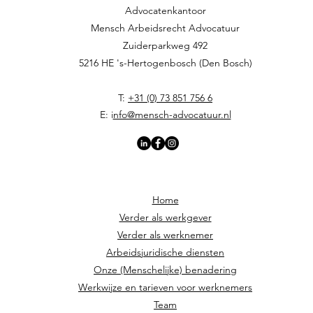
Advocatenkantoor
Mensch Arbeidsrecht Advocatuur​​
Zuiderparkweg 492
5216 HE 's-Hertogenbosch (Den Bosch)
T:
+31 (0) 73 851 756 6
E: i
nfo@mensch-advocatuur.nl
Home
Verder als werkgever
Verder als werknemer
Arbeidsjuridische diensten
Onze (Menschelijke) benadering
Werkwijze en tarieven voor werknemers
Team