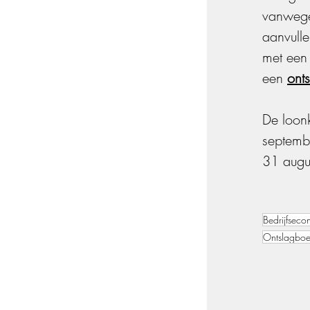
vanwege
aanvull
met een 
een 
ont
De loonk
septemb
31 augu
Bedrijfsec
Ontslagboe