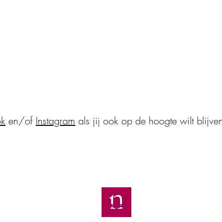
at of jurist arbeidsrecht
Juridisch advies van AI
assistenten vaak onjuis
kostenverhogend voor 
werknemers
ok
en/of
Instagram
als jij ook op de hoogte wilt blijve