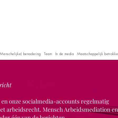
Menschelijke) benadering
Team
In de media
Maatschappelijk betrokk
richt
e en onze socialmedia-accounts regelmatig
 het arbeidsrecht. Mensch Arbeidsmediation en
der één van de berichten.