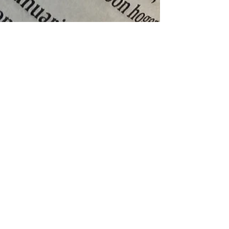
Recht op de transitievergoeding
De werkgever moet de transitievergoeding aan
de werknemer betalen als aan bepaalde
voorwaarden is voldaan. De hoogte bereken je
met onze rekenhulp. Mensch Arbeidsrecht
Advocatuur Den Bosch