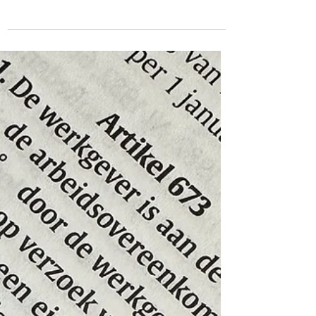
zij de arbeidsovereenkomst beëindigen, eindigt
de arbeidsovereenkomst met wederzijds
goedvinden. Meestal wordt dit vastgelegd in
een beëindigingsovereenkomst of
vaststellingsovereenkomst (vso). In dit artikel
wordt uitgelegd hoe vervolgens de
ingangsdatum van de WW-uitkering door het
UWV wordt vastgesteld en welke valkuilen
daarom op de loer liggen.