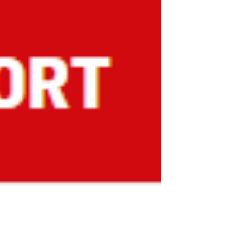
een beëindigingsovereenkomst of
vaststellingsovereenkomst (vso). In dit artikel
wordt uitgelegd hoe vervolgens de
ingangsdatum van de WW-uitkering door het
UWV wordt vastgesteld en welke valkuilen
daarom op de loer liggen.