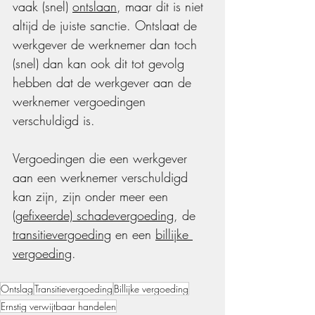
vaak (snel) 
ontslaan
, maar dit is niet 
altijd de juiste sanctie. Ontslaat de 
werkgever de werknemer dan toch 
(snel) dan kan ook dit tot gevolg 
hebben dat de werkgever aan de 
werknemer vergoedingen 
verschuldigd is. 
Vergoedingen die een werkgever 
aan een werknemer verschuldigd 
kan zijn, zijn onder meer een 
(gefixeerde) schadevergoeding
, de 
transitievergoeding
 en een 
billijke 
vergoeding
. 
Ontslag
Transitievergoeding
Billijke vergoeding
Ernstig verwijtbaar handelen