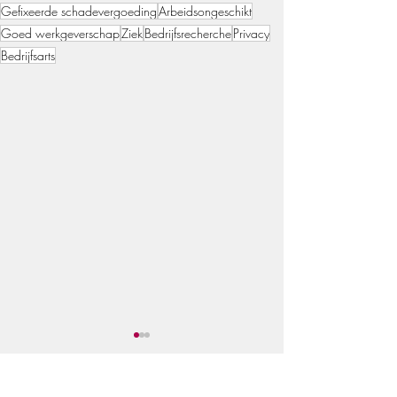
Gefixeerde schadevergoeding
Arbeidsongeschikt
Goed werkgeverschap
Ziek
Bedrijfsrecherche
Privacy
Bedrijfsarts