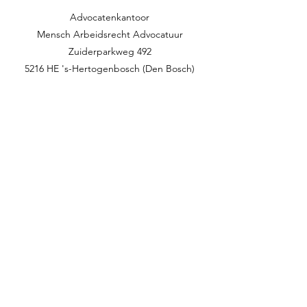
Advocatenkantoor
Mensch Arbeidsrecht Advocatuur​​
Zuiderparkweg 492
5216 HE 's-Hertogenbosch (Den Bosch)
T:
+31 (0) 73 851 756 6
E: i
nfo@mensch-advocatuur.nl
Home
Verder als werkgever
Verder als werknemer
Arbeidsjuridische diensten
Onze (Menschelijke) benadering
Werkwijze en tarieven voor werknemers
Team