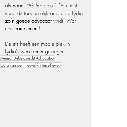
als naam 
“It’s her area”
. De cliënt 
vond dit toepasselijk omdat ze Lydia 
zo’n goede advocaat
 vindt. Wat 
een 
compliment
!
De ets heeft een mooie plek in 
Lydia’s werkkamer gekregen.
Mensch Arbeidsrecht Advocatuur
Lydia van den Heuvel-Rijnierse
Review