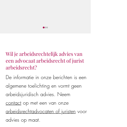
Wil je arbeidsrechtelijk advies van
een advocaat arbeidsrecht of jurist
Klaar voor de star
De Vestingloop 2026
arbeidsrecht?
De informatie in onze berichten is een
algemene toelichting en vormt geen
arbeidsjuridisch advies. Neem
contact
op met een van onze
arbeidsrechtadvocaten of juristen
voor
advies op maat.