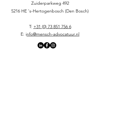
Zuiderparkweg 492
5216 HE 's-Hertogenbosch (Den Bosch)
T:
+31 (0) 73 851 756 6
E: i
nfo@mensch-advocatuur.nl
Home
Verder als werkgever
Verder als werknemer
Arbeidsjuridische diensten
Onze (Menschelijke) benadering
Werkwijze en tarieven voor werknemers
Team
Lydia van den Heuvel-Rijnierse
(gespecialiseerde advocaat arbeidsrecht)