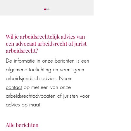
Wil je arbeidsrechtelijk advies van
een advocaat arbeidsrecht of jurist
arbeidsrecht?
Juridisch advies van AI-
De WW-uitkering
De informatie in onze berichten is een
modellen en AI-assistenten
beëindiging van 
algemene toelichting en vormt geen
vaak onjuist en
arbeidsovereenko
kostenverhogend voor
wederzijds goedv
arbeidsjuridisch advies. Neem
werkgevers en werknemers
contact
op met een van onze
arbeidsrechtadvocaten of juristen
voor
advies op maat.
Alle berichten