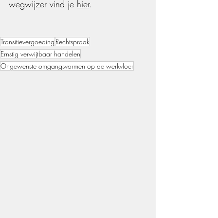
wegwijzer vind je 
hier
.
Transitievergoeding
Rechtspraak
Ernstig verwijtbaar handelen
Ongewenste omgangsvormen op de werkvloer