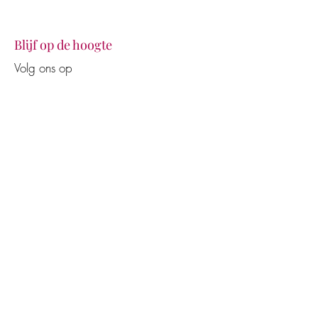
Blijf op de hoogte
Volg ons op
LinkedIn
,
Facebook
en/of
Instagram
als
jij ook op de hoogte wilt blijven.
Advocatenkantoor
Mensch Arbeidsrecht Advocatuur​​
Zuiderparkweg 492