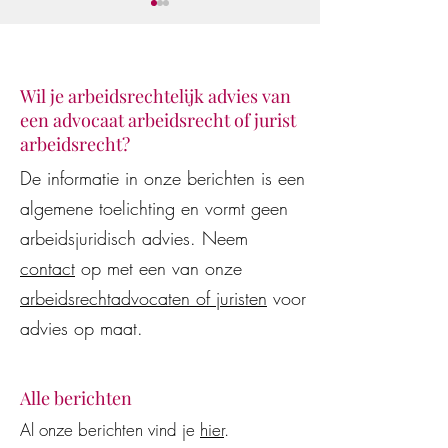
Wil je arbeidsrechtelijk advies van
een advocaat arbeidsrecht of jurist
arbeidsrecht?
Juridisch advies van AI-
De WW-uitkering
De informatie in onze berichten is een
modellen en AI-assistenten
beëindiging van 
algemene toelichting en vormt geen
vaak onjuist en
arbeidsovereenko
kostenverhogend voor
wederzijds goedv
arbeidsjuridisch advies. Neem
werkgevers en werknemers
contact
op met een van onze
arbeidsrechtadvocaten of juristen
voor
advies op maat.
Alle berichten
Al onze berichten vind je
hier
.