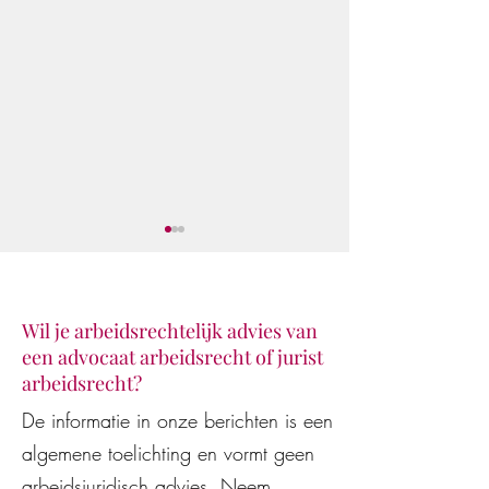
Wil je arbeidsrechtelijk advies van
een advocaat arbeidsrecht of jurist
arbeidsrecht?
Juridisch advies van AI-
De WW-uitkering
De informatie in onze berichten is een
modellen en AI-assistenten
beëindiging van 
algemene toelichting en vormt geen
vaak onjuist en
arbeidsovereenko
kostenverhogend voor
wederzijds goedv
arbeidsjuridisch advies. Neem