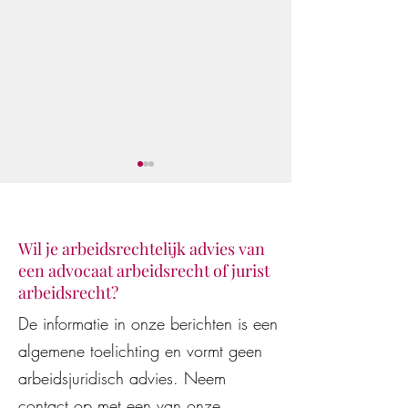
Wil je arbeidsrechtelijk advies van
een advocaat arbeidsrecht of jurist
arbeidsrecht?
Juridisch advies van AI-
De WW-uitkering
De informatie in onze berichten is een
modellen en AI-assistenten
beëindiging van 
algemene toelichting en vormt geen
vaak onjuist en
arbeidsovereenko
kostenverhogend voor
wederzijds goedv
arbeidsjuridisch advies. Neem
werkgevers en werknemers
contact
op met een van onze