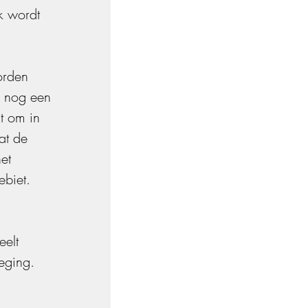
k wordt 
orden 
 nog een 
t om in 
at de 
et 
ebiet.
eelt 
eging. 