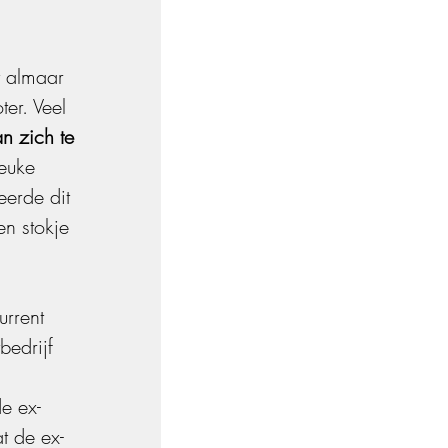
 almaar 
ter. Veel 
n zich te 
euke 
erde dit 
n stokje 
rrent 
bedrijf 
e ex-
t de ex-