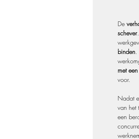
De 
verh
schever
werkgev
binden
.
werkomge
met een
voor.
Nadat ee
van het 
een ber
concurre
werknem