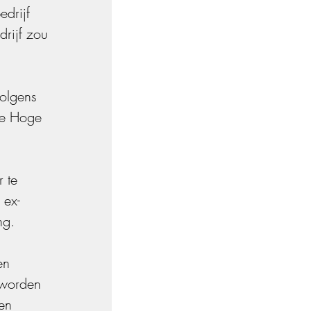
drijf 
rijf zou 
volgens 
 de Hoge 
 te 
 ex-
ng.
en 
 worden 
en 