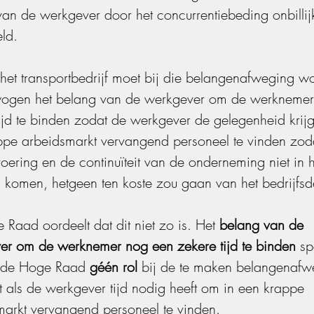
an de werkgever door het concurrentiebeding onbillij
ld.
het transportbedrijf moet bij die belangenafweging w
gen het belang van de werkgever om de werknemer
ijd te binden zodat de werkgever de gelegenheid krijg
ppe arbeidsmarkt vervangend personeel te vinden zod
voering en de continuïteit van de onderneming niet in h
 komen, hetgeen ten koste zou gaan van het bedrijfsd
Raad oordeelt dat dit niet zo is. Het 
belang van de 
er om de werknemer nog een zekere tijd te binden
 sp
 de Hoge Raad 
géén rol
 bij de te maken belangenafw
 als de werkgever tijd nodig heeft om in een krappe 
markt vervangend personeel te vinden.