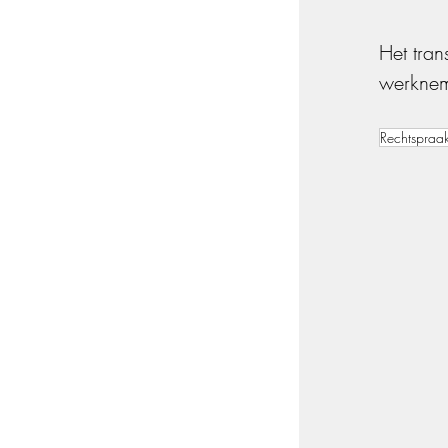
Het tra
werknem
Rechtspraa