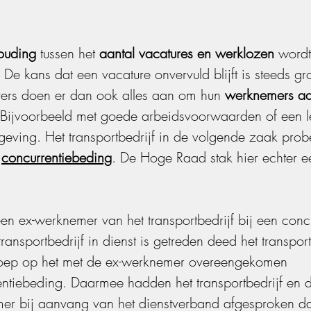
ouding
 tussen het 
aantal vacatures en werklozen
 wordt
. De kans dat een vacature onvervuld blijft is steeds gro
ers doen er dan ook alles aan om hun 
werknemers aa
 Bijvoorbeeld met goede arbeidsvoorwaarden of een l
ving. Het transportbedrijf in de volgende zaak probe
 
concurrentiebeding
. De Hoge Raad stak hier echter ee
n ex-werknemer van het transportbedrijf bij een concu
transportbedrijf in dienst is getreden deed het transport
oep op het met de ex-werknemer overeengekomen 
ntiebeding. Daarmee hadden het transportbedrijf en d
er bij aanvang van het dienstverband afgesproken da