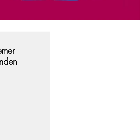
emer
inden