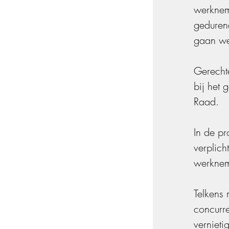
werkneme
gedurend
gaan we
Gerechte
bij het 
Raad.
In de pr
verplich
werknem
Telkens 
concurre
vernieti