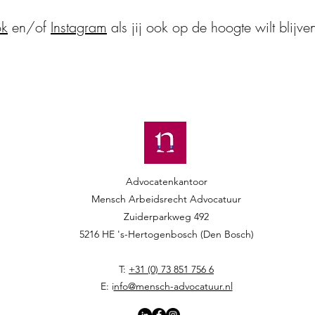
ok
en/of
Instagram
als jij ook op de hoogte wilt blijve
Advocatenkantoor
Mensch Arbeidsrecht Advocatuur​​
Zuiderparkweg 492
5216 HE 's-Hertogenbosch (Den Bosch)
T:
+31 (0) 73 851 756 6
E: i
nfo@mensch-advocatuur.nl