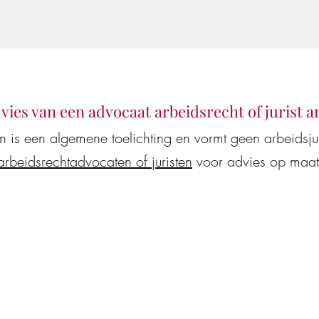
dvies van een advocaat arbeidsrecht of jurist 
en is een algemene toelichting en vormt geen arbeidsj
arbeidsrechtadvocaten of juristen
voor advies op maat
at of jurist arbeidsrecht
Juridisch advies van AI
assistenten vaak onjuis
kostenverhogend voor 
werknemers