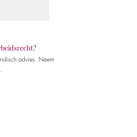
arbeidsrecht?
uridisch advies. Neem
.
-modellen en AI-
t en
werkgevers en