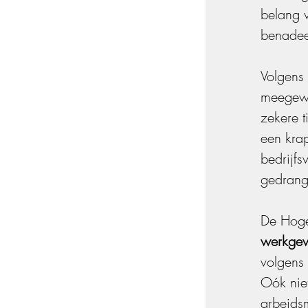
belang v
benadee
Volgens 
meegewo
zekere t
een kra
bedrijfs
gedrang
De Hoge 
werkgev
volgens
Oók niet
arbeids