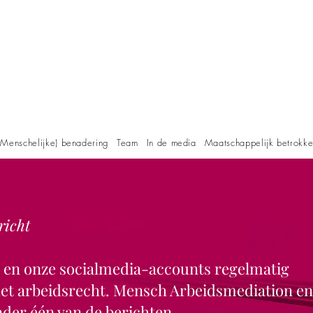
Menschelijke) benadering
Team
In de media
Maatschappelijk betrokk
richt
e en onze socialmedia-accounts regelmatig
 het arbeidsrecht. Mensch Arbeidsmediation en
der één van de berichten.