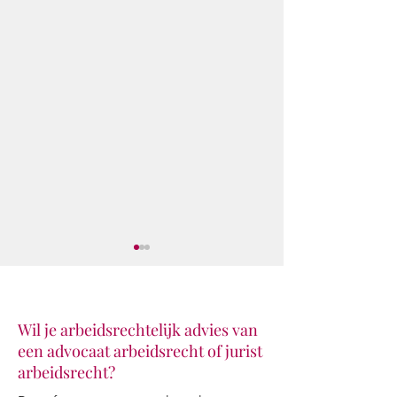
Wil je arbeidsrechtelijk advies van
een advocaat arbeidsrecht of jurist
arbeidsrecht?
Juridisch advies van AI-
De WW-uitkering