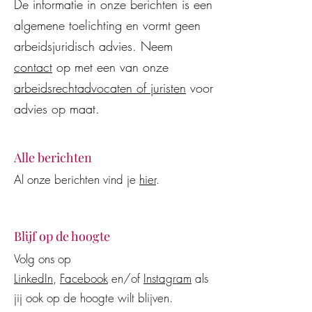
De informatie in onze berichten is een
modellen en AI-assistenten
beëindiging van 
algemene toelichting en vormt geen
vaak onjuist en
arbeidsovereenko
kostenverhogend voor
wederzijds goedv
arbeidsjuridisch advies. Neem
werkgevers en werknemers
contact
op met een van onze
arbeidsrechtadvocaten of juristen
voor
advies op maat.
Alle berichten
Al onze berichten vind je
hier
.
Blijf op de hoogte
Volg ons op
LinkedIn
,
Facebook
en/of
Instagram
als
jij ook op de hoogte wilt blijven.