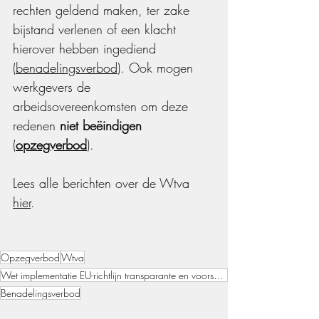
rechten geldend maken, ter zake 
bijstand verlenen of een klacht 
hierover hebben ingediend 
(
benadelingsverbod
). Ook mogen 
werkgevers de 
arbeidsovereenkomsten om deze 
redenen 
niet beëindigen
(
opzegverbod
).
Lees alle berichten over de Wtva 
hier
. 
Opzegverbod
Wtva
Wet implementatie EU-richtlijn transparante en voorspelbare arbeidsvoorwaarden
Benadelingsverbod