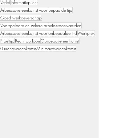
Verlof
Informatieplicht
Arbeidsovereenkomst voor bepaalde tijd
Goed werkgeverschap
Voorspelbare en zekere arbeidsvoorwaarden
Arbeidsovereenkomst voor onbepaalde tijd
Werkplek
Proeftijd
Recht op loon
Oproepovereenkomst
0-urenovereenkomst
Min-maxovereenkomst