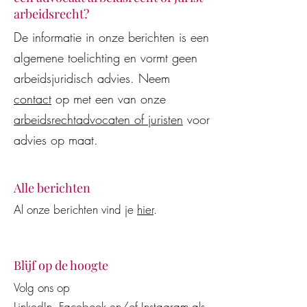
arbeidsrecht?
Juridisch advies van AI-
De WW-uitkering
De informatie in onze berichten is een
modellen en AI-assistenten
beëindiging van 
algemene toelichting en vormt geen
vaak onjuist en
arbeidsovereenko
kostenverhogend voor
wederzijds goedv
arbeidsjuridisch advies. Neem
werkgevers en werknemers
contact
op met een van onze
arbeidsrechtadvocaten of juristen
voor
advies op maat.
Alle berichten
Al onze berichten vind je
hier
.
Blijf op de hoogte
Volg ons op
LinkedIn
,
Facebook
en/of
Instagram
als