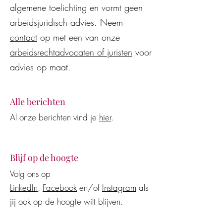
algemene toelichting en vormt geen
vaak onjuist en
arbeidsovereenko
kostenverhogend voor
wederzijds goedv
arbeidsjuridisch advies. Neem
werkgevers en werknemers
contact
op met een van onze
arbeidsrechtadvocaten of juristen
voor
advies op maat.
Alle berichten
Al onze berichten vind je
hier
.
Blijf op de hoogte
Volg ons op
LinkedIn
,
Facebook
en/of
Instagram
als
jij ook op de hoogte wilt blijven.