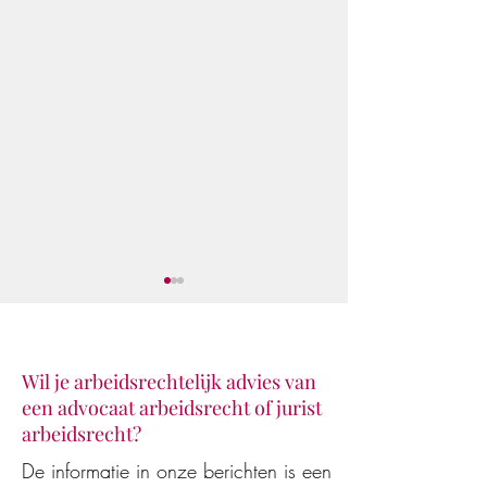
Wil je arbeidsrechtelijk advies van
een advocaat arbeidsrecht of jurist
arbeidsrecht?
Juridisch advies van AI-
De WW-uitkering
De informatie in onze berichten is een
modellen en AI-assistenten
beëindiging van 