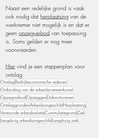
Naast een redelijke grond is vaak 
ook nodig dat 
herplaatsing
 van de 
werknemer niet mogelijk is en dat er 
geen 
opzegverbod
 van toepassing 
is. Soms gelden er nog meer 
voorwaarden.
Hier
 vind je een stappenplan voor 
ontslag.
Ontslag
Bedrijfseconomische redenen
Ontbinding van de arbeidsovereenkomst
Opzegverbod
Opzeggen
Disfunctioneren
Ontslaggronden
Arbeidsongeschikt
Herplaatsing
Verstoorde arbeidsrelatie
Cummulatiegrond
Ziek
Langdurig arbeidsongeschikt
Langdurig ziek