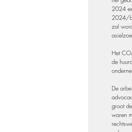
2024 ee
2024/be
zal wor
asielzoe
Het COA
de huur
onderne
De arbei
advocaa
groot d
waren m
rechtswe