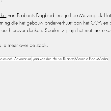
n.
ikel
 van Brabants Dagblad lees je hoe Mövenpick Hot
ming die het gebouw onderverhuurt aan het COA en 
rs hierover denken. Spoiler; zij zijn het niet met elka
es je meer over de zaak
.
eidsrecht Advocatuur
Lydia van den Heuvel-Rijnierse
Marienjo Floors
Media