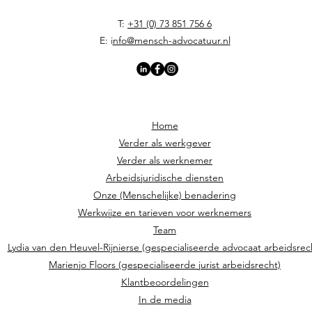
T:
+31 (0) 73 851 756 6
E: i
nfo@mensch-advocatuur.nl
Home
Verder als werkgever
Verder als werknemer
Arbeidsjuridische diensten
Onze (Menschelijke) benadering
Werkwijze en tarieven voor werknemers
Team
Lydia van den Heuvel-Rijnierse (gespecialiseerde advocaat arbeidsrec
Marienjo Floors (gespecialiseerde jurist arbeidsrecht)
Klantbeoordelingen
In de media