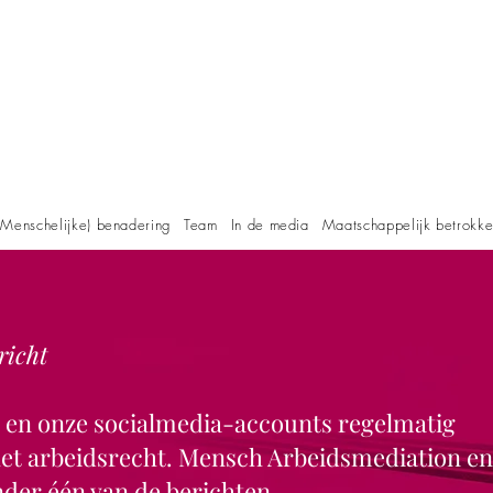
Menschelijke) benadering
Team
In de media
Maatschappelijk betrokk
richt
e en onze socialmedia-accounts regelmatig
 het arbeidsrecht. Mensch Arbeidsmediation en
der één van de berichten.