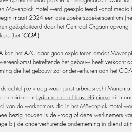
n Mövenpick Hotel werd geëxploiteerd vanaf medio f
gin maart 2024 een asielzoekerszoekerscentrum (het
den geëxploiteerd door het Centraal Orgaan opvang 
kers (het ‘
COA
’). 
 kan het AZC daar gaan exploiteren omdat Mövenpi
overeenkomst betreffende het gebouw heeft verkocht a
ming die het gebouw zal onderverhuren aan het COA
dsrechtelijke vraag waar jurist arbeidsrecht 
Marienjo 
t arbeidsrecht 
Lydia van den Heuvel-Rijnierse
 zich na
eel van de werknemers die in het Mövenpick Hotel w
ee bezig houden is de vraag of deze werknemers va
ge bij de onderverhurende onderneming in dienst zijn