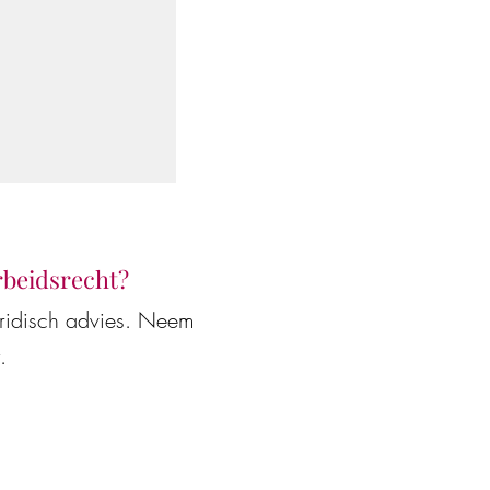
arbeidsrecht?
uridisch advies. Neem
.
-modellen en AI-
t en
werkgevers en