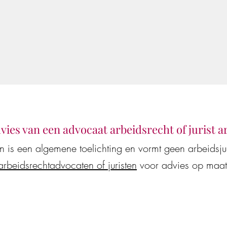
dvies van een advocaat arbeidsrecht of jurist 
en is een algemene toelichting en vormt geen arbeidsj
arbeidsrechtadvocaten of juristen
voor advies op maat
at of jurist arbeidsrecht
Juridisch advies van AI
assistenten vaak onjuis
kostenverhogend voor 