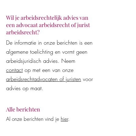
Wil je arbeidsrechtelijk advies van
een advocaat arbeidsrecht of jurist
arbeidsrecht?
Juridisch advies van AI-
De WW-uitkering
De informatie in onze berichten is een
modellen en AI-assistenten
beëindiging van 
algemene toelichting en vormt geen
vaak onjuist en
arbeidsovereenko
kostenverhogend voor
wederzijds goedv
arbeidsjuridisch advies. Neem
werkgevers en werknemers
contact
op met een van onze
arbeidsrechtadvocaten of juristen
voor
advies op maat.
Alle berichten
Al onze berichten vind je
hier
.