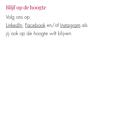
Blijf op de hoogte
Volg ons op
LinkedIn
,
Facebook
en/of
Instagram
als
jij ook op de hoogte wilt blijven.
Advocatenkantoor
Mensch Arbeidsrecht Advocatuur​​
Zuiderparkweg 492
5216 HE 's-Hertogenbosch (Den Bosch)