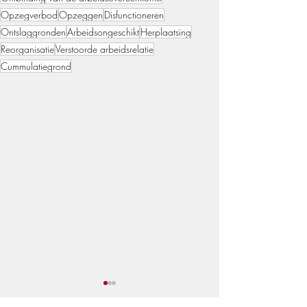
Opzegverbod
Opzeggen
Disfunctioneren
Ontslaggronden
Arbeidsongeschikt
Herplaatsing
Reorganisatie
Verstoorde arbeidsrelatie
Cummulatiegrond