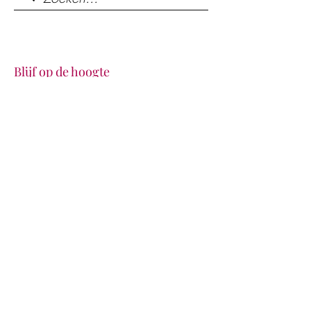
Blijf op de hoogte
Volg ons op
LinkedIn
,
Facebook
en/of
Instagram
als
jij op de hoogte wilt blijven.
Advocatenkantoor
Mensch Arbeidsrecht Advocatuur​​
Zuiderparkweg 492